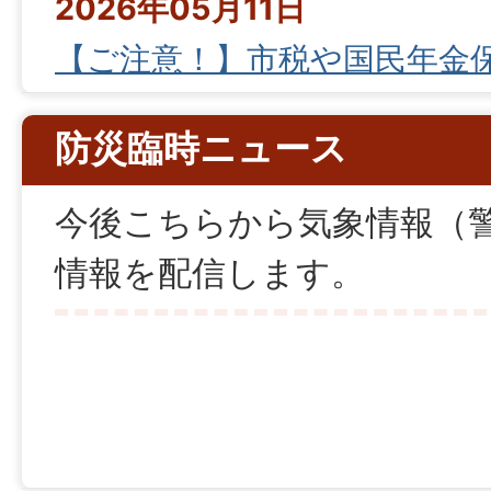
2026年05月11日
【ご注意！】市税や国民年金
かたる詐欺メールにご注意く
防災臨時ニュース
2025年10月17日
今後こちらから気象情報（
【令和7年10月17日更新】え
情報を配信します。
道等の規制状況について
2025年08月01日
つばめエアポートライナー 
の～鹿児島空港行）について