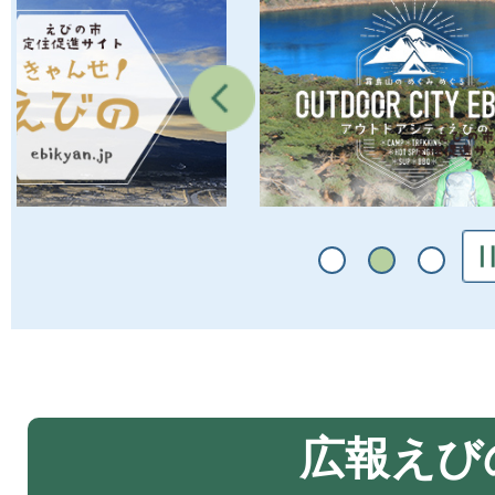
2
令和8年熊本地震で被災された
枚
2026年08月05日
目
改葬許可申請について
の
ス
ラ
イ
ド
広報えび