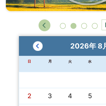
硫黄山周辺の火山ガスにご注
2023年04月26日
不審な電話等に注意してくだ
2026
年
8
2022年10月19日
第12回全国和牛能力共進会鹿
2
3
4
5