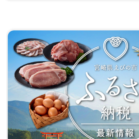
能になりました（施設での事
象）
2
2024年01月17日
枚
令和六年能登半島地震被災者
目
の
2023年12月06日
ス
【硫黄山】噴火警戒レベル引き
ラ
ル2→レベル1)
イ
ド
2023年06月14日