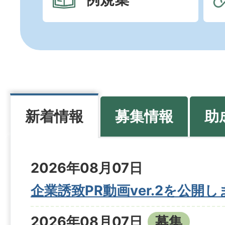
募集情報
助
新着情報
新
2026年08月07日
着
企業誘致PR動画ver.2を公開
情
報
2026年08月07日
募集