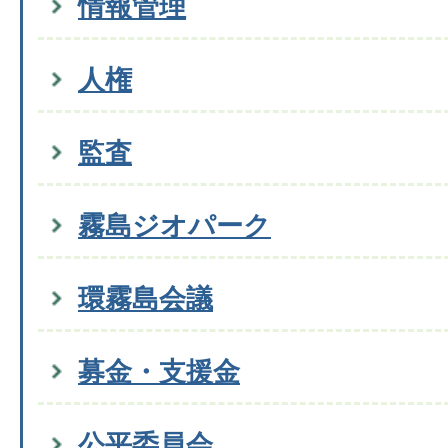
情報管理
人権
監査
霧島ジオパーク
環霧島会議
募金・支援金
公平委員会