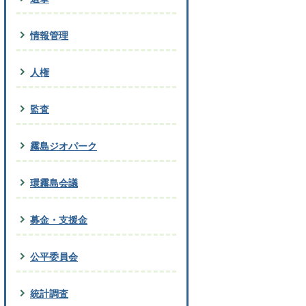
情報管理
人権
監査
霧島ジオパーク
環霧島会議
募金・支援金
公平委員会
統計調査