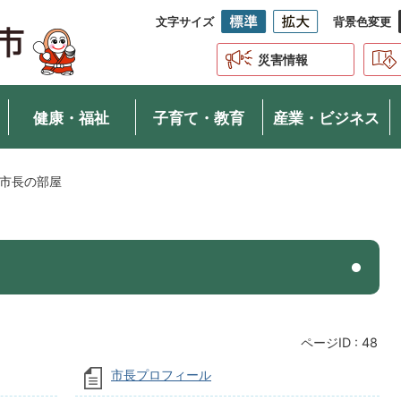
文字サイズ
背景色変更
災害情報
健康・福祉
子育て・教育
産業・ビジネス
市長の部屋
ページID :
48
市長プロフィール