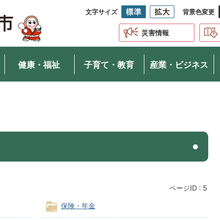
文字サイズ
背景色変更
災害情報
健康・福祉
子育て・教育
産業・ビジネス
ページID :
5
保険・年金