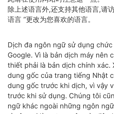
除上述语言外,还支持其他语言,请访
语言 ”更改为您喜欢的语言。
Dịch đa ngôn ngữ sử dụng chức
Google. Vì là bản dịch máy nên 
thiết phải là bản dịch chính xác. 
dung gốc của trang tiếng Nhật c
dung gốc trước khi dịch, vì vậy v
trước khi sử dụng. Chúng tôi cũ
ngữ khác ngoài những ngôn ngữ đ