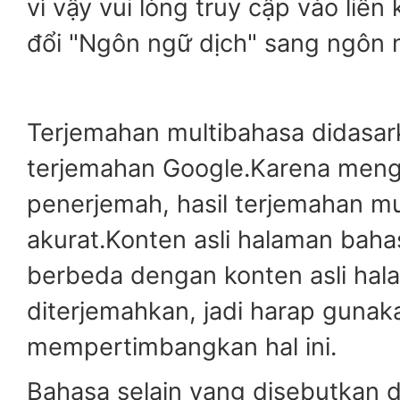
vì vậy vui lòng truy cập vào liên
đổi "Ngôn ngữ dịch" sang ngôn
Terjemahan multibahasa didasar
terjemahan Google.Karena men
penerjemah, hasil terjemahan mu
akurat.Konten asli halaman bah
berbeda dengan konten asli ha
diterjemahkan, jadi harap guna
mempertimbangkan hal ini.
Bahasa selain yang disebutkan d