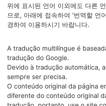
위에 표시된 언어 이외에도 다른 
므로, 아래에 접속하여 '번역할 언
경하여 이용하시기 바랍니다.
A tradução multilíngue é basead
tradução do Google.
Devido à tradução automática, 
sempre ser precisa.
O conteúdo original da página 
diferente do conteúdo original d
tradução, portanto, use o site 