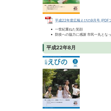
平成22年度広報えびの9月号 (PDFファ
一世紀重ねた笑顔
防疫への協力に感謝 市民一丸とな
平成22年8月