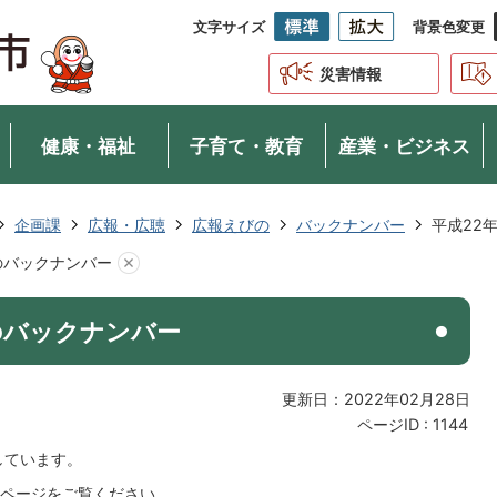
文字サイズ
背景色変更
災害情報
健康・福祉
子育て・教育
産業・ビジネス
企画課
広報・広聴
広報えびの
バックナンバー
平成22
のバックナンバー
のバックナンバー
更新日：2022年02月28日
ページID :
1144
しています。
ページをご覧ください。