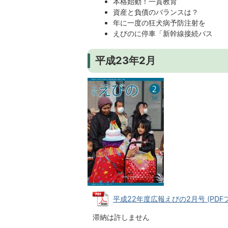
本格始動！一貫教育
資産と負債のバランスは？
年に一度の狂犬病予防注射を
えびのに停車「新幹線接続バス
平成23年2月
平成22年度広報えびの2月号 (PDFファ
滞納は許しません