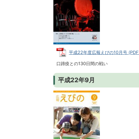
平成22年度広報えびの10月号 (PDFフ
口蹄疫との130日間の戦い
平成22年9月