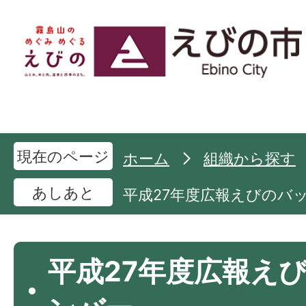
現在のページ
ホーム
組織から探す
あしあと
平成27年度広報えびのバ
平成27年度広報え