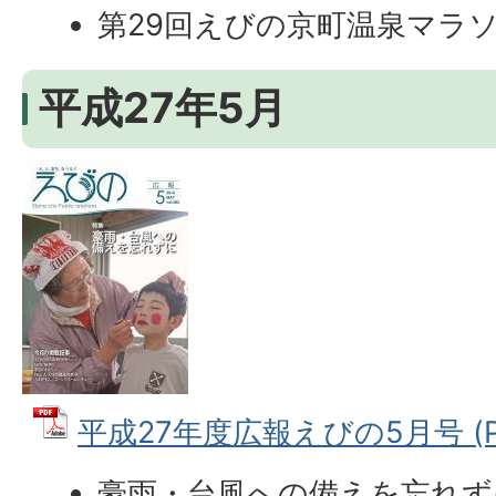
第29回えびの京町温泉マラ
平成27年5月
平成27年度広報えびの5月号 (PD
豪雨・台風への備えを忘れず