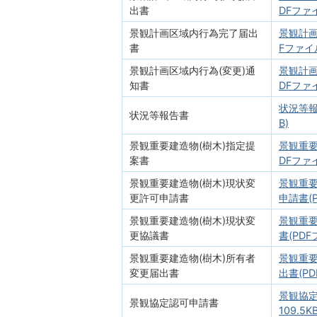
出書
DFファイ
景観計画区域内行為完了届出
景観計画
書
Fファイル
景観計画区域内行為(変更)通
景観計画
知書
DFファイ
状況等報告
状況等報告書
B)
景観重要建造物(樹木)指定提
景観重要
案書
DFファイ
景観重要建造物(樹木)現状変
景観重要
更許可申請書
申請書(P
景観重要建造物(樹木)現状変
景観重要
更協議書
書(PDF
景観重要建造物(樹木)所有者
景観重要
変更届出書
出書(PD
景観協定
景観協定認可申請書
109.5KB