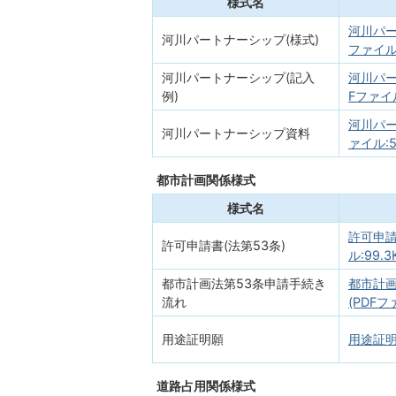
様式名
河川パー
河川パートナーシップ(様式)
ファイル:
河川パートナーシップ(記入
河川パー
例)
Fファイル
河川パー
河川パートナーシップ資料
ァイル:57
都市計画関係様式
様式名
許可申請
許可申請書(法第53条)
ル:99.3
都市計画法第53条申請手続き
都市計画
流れ
(PDFファ
用途証明願
用途証明願
道路占用関係様式