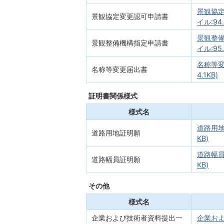
景観協定
景観協定変更認可申請書
イル:94.
景観整備
景観整備機構指定申請書
イル:95.
名称等変
名称等変更届出書
4.1KB)
証明書関係様式
様式名
道路用地
道路用地証明願
KB)
道路幅員
道路幅員証明願
KB)
その他
様式名
企業および技術者資料提出一
企業お