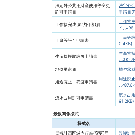
法定外公共用財産使用等変更
法定外
許可申請書
申請書(P
工作物完
工作物完成(原状回復)届
イル:95.
工事等許
工事等許可申請書
0.4KB)
生産物採
生産物採取許可申請書
ル:90.7
地位承継届
地位承継届
用途廃止
用途廃止・売渡申請書
ル:87.6K
流水占用
流水占用許可申請書
91.2KB)
景観関係様式
様式名
景観計画区域内行為(変更)届
景観計画