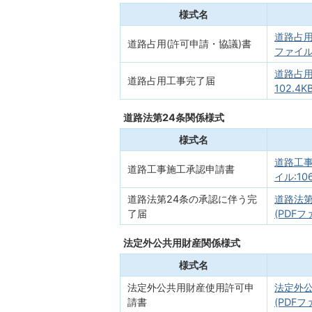
様式名
道路占用
道路占用(許可申請・協議)書
ファイル:1
道路占用
道路占用工事完了届
102.4KB
道路法第24条関係様式
様式名
道路工事
道路工事施工承認申請書
イル:106
道路法第24条の承認に伴う完
道路法第
了届
(PDFフ
法定外公共用財産関係様式
様式名
法定外公共用財産使用許可申
法定外
請書
(PDFファ