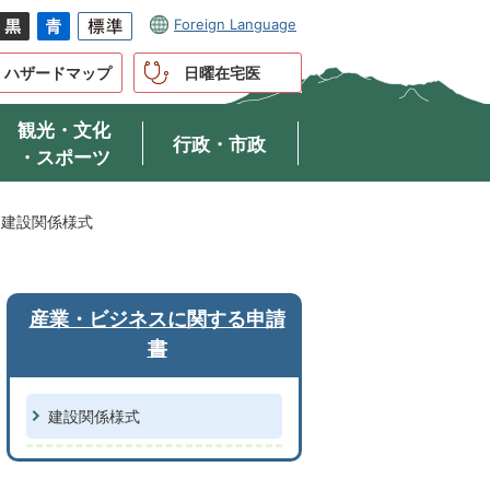
Foreign Language
ハザードマップ
日曜在宅医
観光・文化
行政・市政
・スポーツ
建設関係様式
産業・ビジネスに関する申請
書
建設関係様式