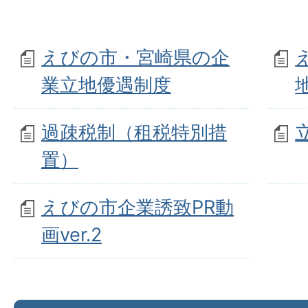
えびの市・宮崎県の企
業立地優遇制度
過疎税制（租税特別措
置）
えびの市企業誘致PR動
画ver.2