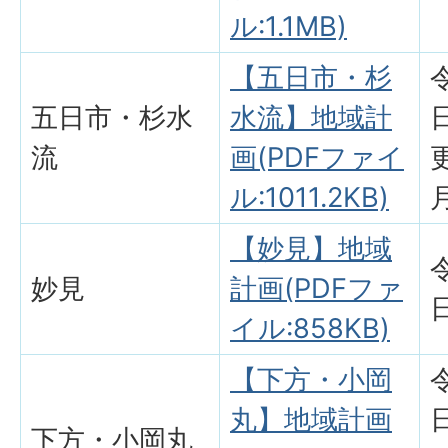
ル:1.1MB)
【五日市・杉
五日市・杉水
水流】地域計
流
画(PDFファイ
ル:1011.2KB)
【妙見】地域
妙見
計画(PDFファ
イル:858KB)
【下方・小岡
丸】地域計画
下方・小岡丸