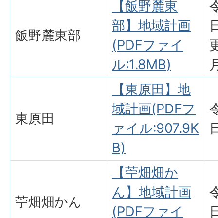
【飯野麓東
部】地域計画
飯野麓東部
(PDFファイ
ル:1.8MB)
【東原田】地
域計画(PDFフ
東原田
ァイル:907.9K
B)
【苧畑畑か
ん】地域計画
苧畑畑かん
(PDFファイ