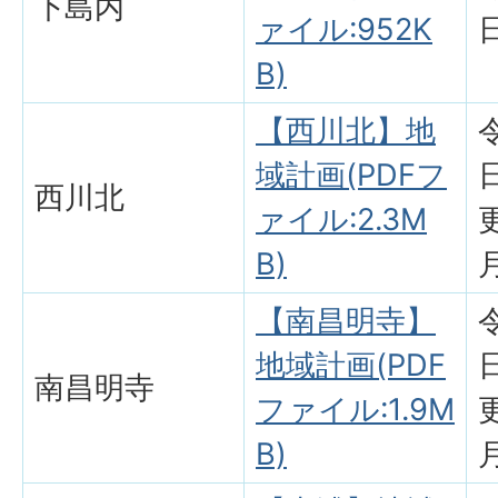
下島内
ァイル:952K
B)
【西川北】地
域計画(PDFフ
西川北
ァイル:2.3M
B)
【南昌明寺】
地域計画(PDF
南昌明寺
ファイル:1.9M
B)