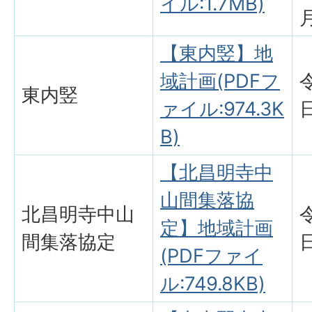
イル:1.7MB)
【東内竪】地
域計画(PDFフ
東内竪
ァイル:974.3K
B)
【北昌明寺中
山間集落協
北昌明寺中山
定】地域計画
間集落協定
(PDFファイ
ル:749.8KB)