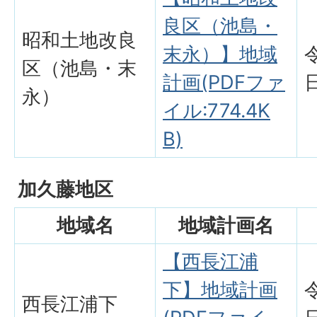
良区（池島・
昭和土地改良
末永）】地域
区（池島・末
計画(PDFファ
永）
イル:774.4K
B)
加久藤地区
地域名
地域計画名
【西長江浦
下】地域計画
西長江浦下