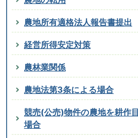
農地所有適格法人報告書提出
経営所得安定対策
農林業関係
農地法第3条による場合
競売(公売)物件の農地を耕作
場合