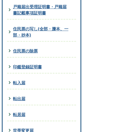
戸籍届出受理証明書・戸籍届
書記載事項証明書
住民票の写し(全部・謄本、一
部・抄本)
住民票の除票
印鑑登録証明書
転入届
転出届
転居届
世帯変更届