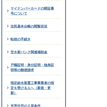
マイナンバーカードの暗証番
号について
住民基本台帳の閲覧状況
転校の手続き
空き家バンク関連補助金
戸籍証明・身分証明・独身証
明等の郵便請求
指定給水装置工事事業者の指
定を受ける人へ（新規・更
新）
市営住宅の入居条件