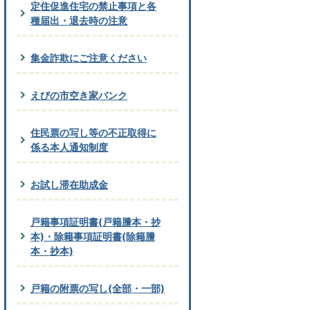
定住促進住宅の禁止事項と各
種届出・退去時の注意
集金詐欺にご注意ください
えびの市空き家バンク
住民票の写し等の不正取得に
係る本人通知制度
お試し滞在助成金
戸籍事項証明書(戸籍謄本・抄
本)・除籍事項証明書(除籍謄
本・抄本)
戸籍の附票の写し(全部・一部)