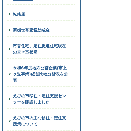
転籍届
新婚世帯家賃助成金
市営住宅、定住促進住宅現在
の空き室状況
令和6年度地方公営企業(市上
水道事業)経営比較分析表を公
表
えびの市移住・定住支援セン
ターを開設しました
えびの市の主な移住・定住支
援策について