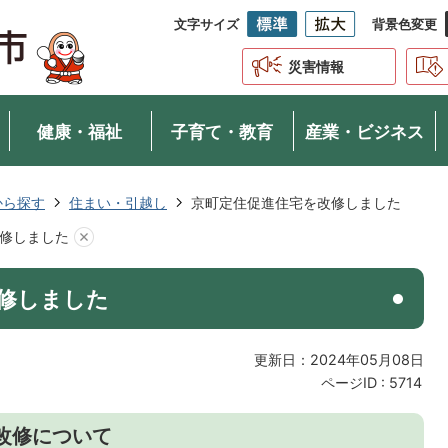
文字サイズ
背景色変更
災害情報
健康・福祉
子育て・教育
産業・ビジネス
から探す
住まい・引越し
京町定住促進住宅を改修しました
修しました
修しました
更新日：2024年05月08日
ページID :
5714
の改修について