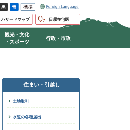
Foreign Language
ハザードマップ
日曜在宅医
観光・文化
行政・市政
・スポーツ
住まい・引越し
土地取引
水道の各種届出