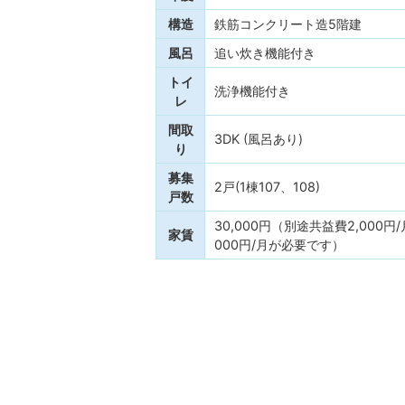
構造
鉄筋コンクリート造5階建
風呂
追い炊き機能付き
トイ
洗浄機能付き
レ
間取
3DK (風呂あり)
り
募集
2戸(1棟107、108)
戸数
30,000円（別途共益費2,000円
家賃
000円/月が必要です）