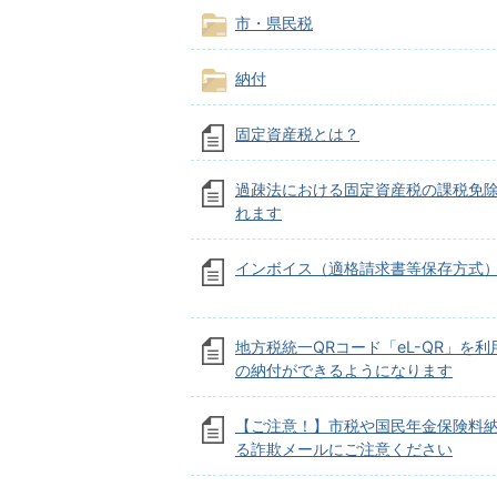
市・県民税
納付
固定資産税とは？
過疎法における固定資産税の課税免
れます
インボイス（適格請求書等保存方式
地方税統一QRコード「eL-QR」を
の納付ができるようになります
【ご注意！】市税や国民年金保険料
る詐欺メールにご注意ください