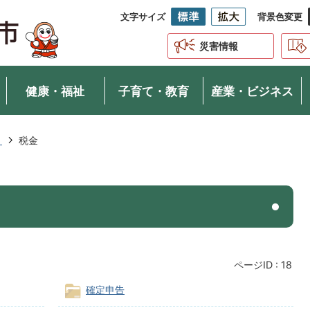
文字サイズ
背景色変更
災害情報
健康・福祉
子育て・教育
産業・ビジネス
き
税金
ページID :
18
確定申告