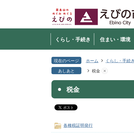
くらし・手続き
住まい・環境
現在のページ
ホーム
くらし・手続
あしあと
税金
税金
各種税証明発行