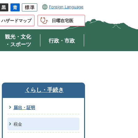
Foreign Language
ハザードマップ
日曜在宅医
観光・文化
行政・市政
・スポーツ
くらし・手続き
届出・証明
税金