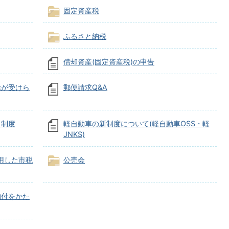
固定資産税
ふるさと納税
償却資産(固定資産税)の申告
除が受けら
郵便請求Q&A
）制度
軽自動車の新制度について(軽自動車OSS・軽
JNKS)
利用した市税
公売会
納付をかた