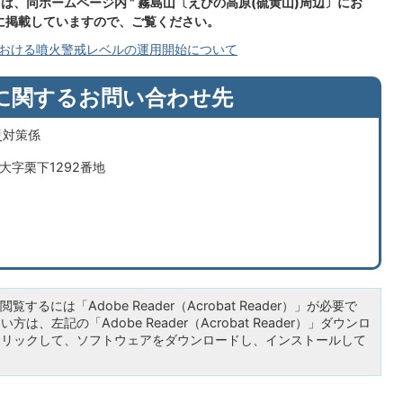
は、同ホームページ内 " 霧島山〔えびの高原(硫黄山)周辺〕にお
に掲載していますので、ご覧ください。
における噴火警戒レベルの運用開始について
に関するお問い合わせ先
災対策係
市大字栗下1292番地
覧するには「Adobe Reader（Acrobat Reader）」が必要で
は、左記の「Adobe Reader（Acrobat Reader）」ダウンロ
クリックして、ソフトウェアをダウンロードし、インストールして