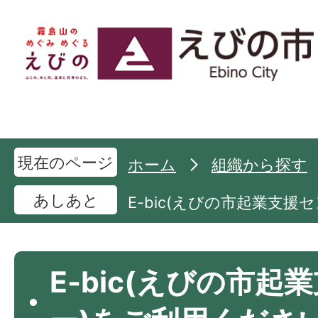
現在のページ
ホーム
組織から探す
あしあと
E-bic(えびの市起業支
E-bic(えびの市起