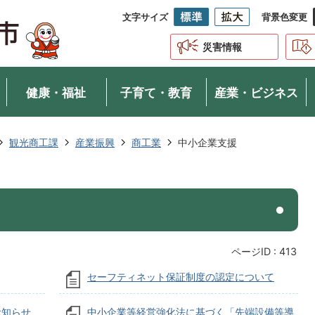
文字サイズ
背景色変更
災害情報
健康・福祉
子育て・教育
産業・ビジネス
観光商工課
産業振興
商工業
中小企業支援
ページID :
413
セーフティネット保証制度の認定について
お知らせ
中小企業等経営強化法に基づく「先端設備等導