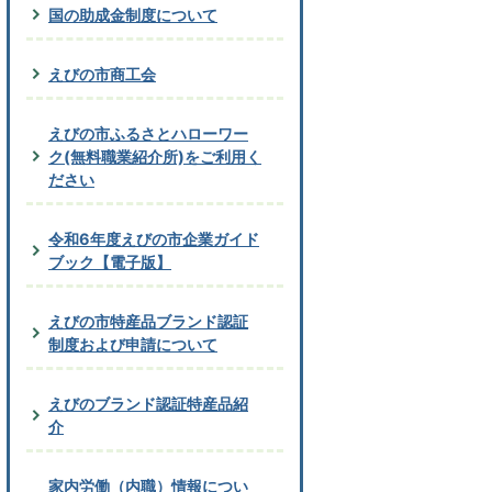
国の助成金制度について
えびの市商工会
えびの市ふるさとハローワー
ク(無料職業紹介所)をご利用く
ださい
令和6年度えびの市企業ガイド
ブック【電子版】
えびの市特産品ブランド認証
制度および申請について
えびのブランド認証特産品紹
介
家内労働（内職）情報につい