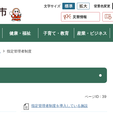
文字サイズ
背景色変更
災害情報
健康・福祉
子育て・教育
産業・ビジネス
ス
指定管理者制度
ページID :
39
指定管理者制度を導入している施設