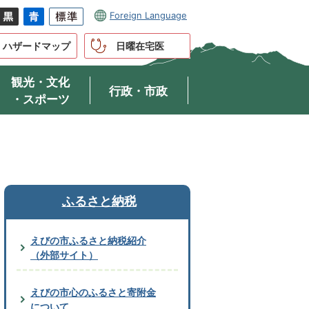
Foreign Language
ハザードマップ
日曜在宅医
観光・文化
行政・市政
・スポーツ
ふるさと納税
えびの市ふるさと納税紹介
（外部サイト）
えびの市心のふるさと寄附金
について