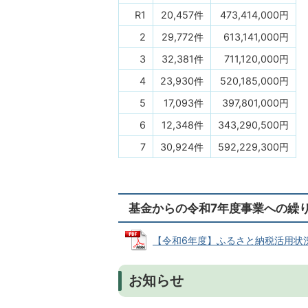
R1
20,457件
473,414,000円
2
29,772件
613,141,000円
3
32,381件
711,120,000円
4
23,930件
520,185,000円
5
17,093件
397,801,000円
6
12,348件
343,290,500円
7
30,924件
592,229,300円
基金からの令和7年度事業への繰
【令和6年度】ふるさと納税活用状況一覧表
お知らせ