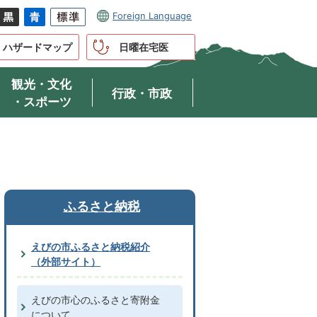
Foreign Language
ハザードマップ
日曜在宅医
観光・文化
行政・市政
・スポーツ
ふるさと納税
えびの市ふるさと納税紹介
（外部サイト）
えびの市心のふるさと寄附金
について