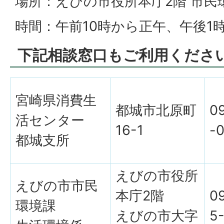
場所：えびの市役所本庁2階 市民
時間：午前10時から正午、午後1
下記相談窓口もご利用くださ
宮崎県消費生
都城市北原町
0
活センター
16-1
-
都城支所
えびの市役所
えびの市市民
本庁2階
0
環境課
えびの市大字
5