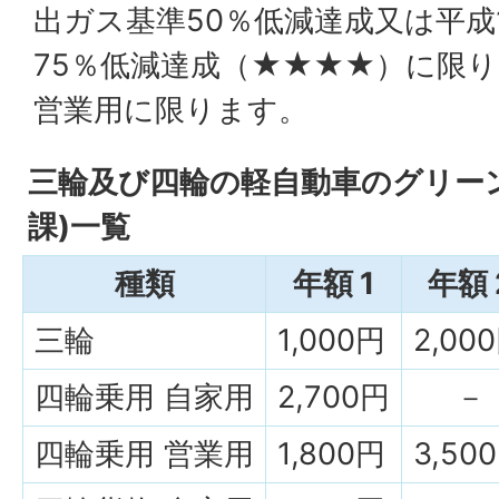
出ガス基準50％低減達成又は平成
75％低減達成（★★★★）に限
営業用に限ります。
三輪及び四輪の軽自動車のグリー
課)一覧
種類
年額 1
年額 
三輪
1,000円
2,00
四輪乗用 自家用
2,700円
－
四輪乗用 営業用
1,800円
3,50