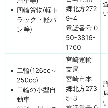
用車等)
郷北方272
四輪貨物(軽ト
9-4
ラック・軽バ
電話番号 0
ン等)
50-3816-
1760
宮崎運輸
支局
二輪(126cc～
宮崎市本
250cc)
郷北方273
二輪の小型自
5-3
動車
電話番号 0