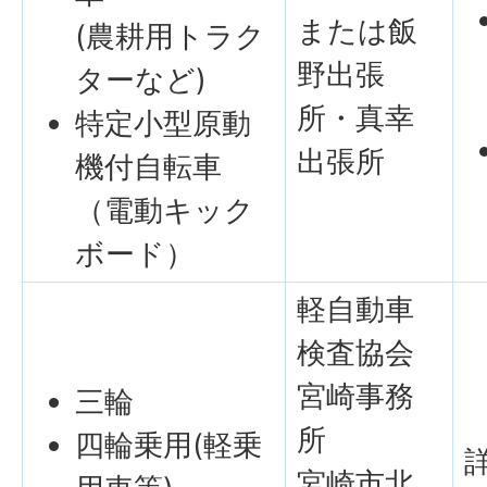
または飯
(農耕用トラク
野出張
ターなど)
所・真幸
特定小型原動
出張所
機付自転車
（電動キック
ボード）
軽自動車
検査協会
宮崎事務
三輪
所
四輪乗用(軽乗
宮崎市北