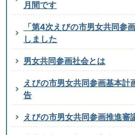
月間です
「第4次えびの市男女共同参
しました
男女共同参画社会とは
えびの市男女共同参画基本計
告
えびの市男女共同参画推進審