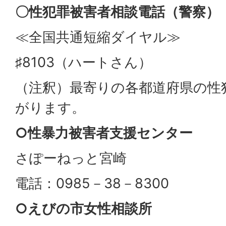
〇性犯罪被害者相談電話（警察）
≪全国共通短縮ダイヤル≫
♯8103（ハートさん）
（注釈）最寄りの各都道府県の性
がります。
○性暴力被害者支援センター
さぽーねっと宮崎
電話：0985－38－8300
○えびの市女性相談所