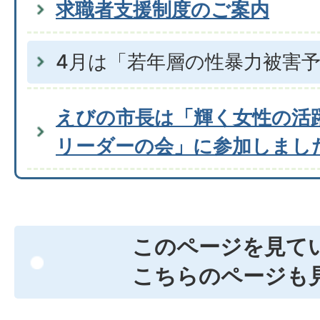
求職者支援制度のご案内
4月は「若年層の性暴力被害
えびの市長は「輝く女性の活
リーダーの会」に参加しまし
このページを見て
こちらのページも