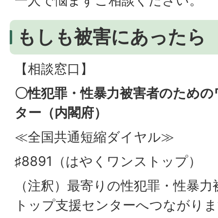
一人で悩まずご相談ください。
もしも被害にあったら
【相談窓口】
〇性犯罪・性暴力被害者のための
ター（内閣府）
≪全国共通短縮ダイヤル≫
♯8891（はやくワンストップ）
（注釈）最寄りの性犯罪・性暴力
トップ支援センターへつながりま