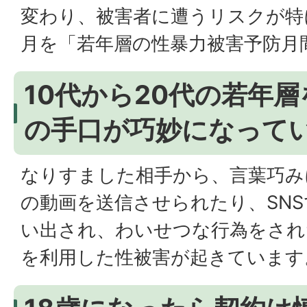
変わり、被害者に遭うリスクが特
月を「若年層の性暴力被害予防月
10代から20代の若年
の手口が巧妙になって
なりすました相手から、言葉巧み
の動画を送信させられたり、SN
い出され、わいせつな行為をされ
を利用した性被害が起きています