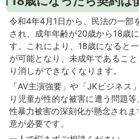
18歳になったら契約は
令和4年4月1日から、民法の一部
され、成年年齢が20歳から18歳
す。これにより、18歳になると
が可能となり、未成年であること
り消しができなくなります。
「AV主演強要」や「JKビジネス
り児童が性的な被害に遭う問題等
性暴力被害の深刻化が懸念されま
意が必要です。