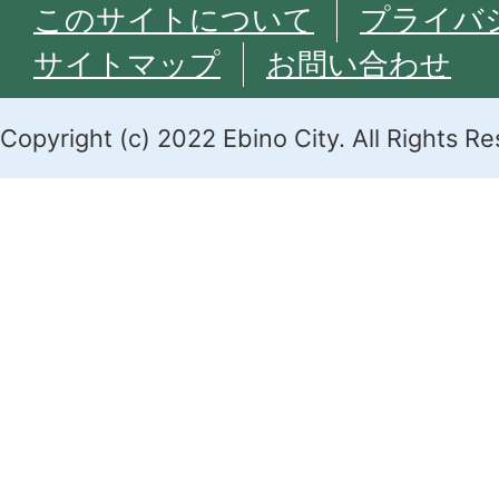
このサイトについて
プライバ
サイトマップ
お問い合わせ
Copyright (c) 2022 Ebino City. All Rights R