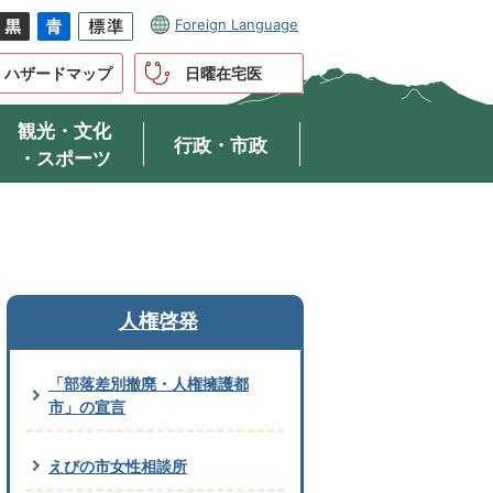
Foreign Language
ハザードマップ
日曜在宅医
観光・文化
行政・市政
・スポーツ
人権啓発
「部落差別撤廃・人権擁護都
市」の宣言
えびの市女性相談所