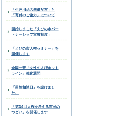
「生理用品の無償配布」と
「寄付のご協力」について
開始しました「えびの市パー
トナーシップ宣誓制度」
「えびの市人権セミナー」を
開催します
全国一斉「女性の人権ホット
ライン」強化週間
「男性相談日」を設けまし
た。
「第34回人権を考える市民の
つどい」を開催します