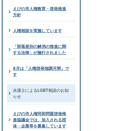
えびの市人権教育・啓発推進
方針
人権相談を実施しています
「部落差別の解消の推進に関
する法律」が施行されました
8月は「人権啓発強調月間」で
す
弁護士によるLGBT相談のお知
らせ
えびの市人権同和問題啓発推
進協議会では、加入される団
体・企業等を募集しています