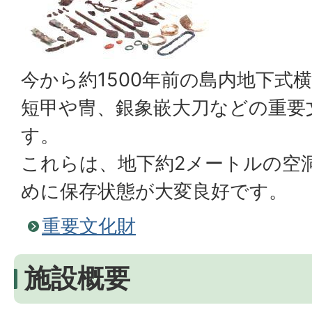
今から約1500年前の島内地下式
短甲や冑、銀象嵌大刀などの重要
す。
これらは、地下約2メートルの空
めに保存状態が大変良好です。
重要文化財
施設概要