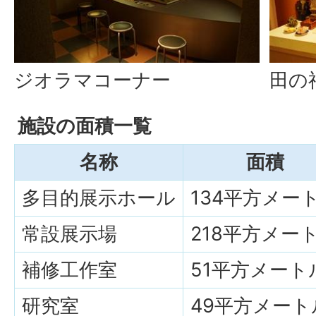
ジオラマコーナー
田の
施設の面積一覧
名称
面積
多目的展示ホール
134平方メー
常設展示場
218平方メー
補修工作室
51平方メート
研究室
49平方メート