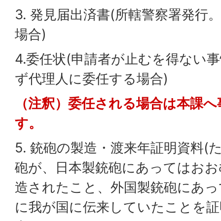
3. 発見届出済書(所轄警察署発
場合)
4.委任状(申請者が止むを得ない
ず代理人に委任する場合)
（注釈）委任される場合は本課へ
す。
5. 銃砲の製造・渡来年証明資料
砲が、日本製銃砲にあってはおお
造されたこと、外国製銃砲にあっ
に我が国に伝来していたことを証