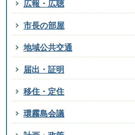
広報・広聴
市長の部屋
地域公共交通
届出・証明
移住・定住
環霧島会議