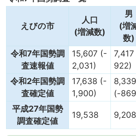
男
人口
えびの市
(増
(増減数)
数)
令和7年国勢調
15,607 (-
7,417
査速報値
2,031)
922)
令和2年国勢調
17,638 (-
8,33
査確定値
1,900)
(-869
平成27年国勢
19,538
9,20
調査確定値