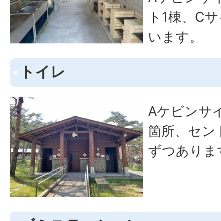
ト1棟、C
います。
トイレ
Aケビンサ
箇所、セン
ずつありま