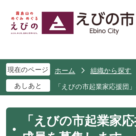
現在のページ
ホーム
組織から探す
あしあと
「えびの市起業家応援団
「えびの市起業家応