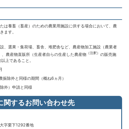
たは養畜（畜産）のための農業用施設に供する場合において、農
きます。
設、選果・集荷場、畜舎、堆肥舎など、農産物加工施設（農業者
（注釈）
）、農産物直販所（生産者自らの生産した農産物
の販売施
数以上であること。
月
は農振除外と同様の期間（概ね6ヵ月）
除外）申請と同様
に関するお問い合わせ先
市大字栗下1292番地