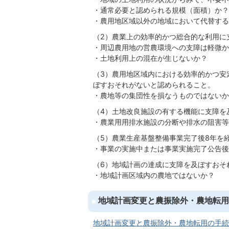
・通常必要と認められる規模（面積）か？
・農用地区域以外の地域において代替する
（2）農業上の効率的かつ総合的な利用に
・周辺農用地の営農環境への支障は軽微か
・土地利用上の混在が生じないか？
（3）農用地区域内における効率的かつ安
ぼすおそれがないと認められること。
・農地等の集団性を損なうものではないか
（4）土地改良施設の有する機能に支障を
・農業用用排水施設の分断や排水の阻害等
（5）農業生産基盤整備事業完了後8年を
・事業の実施中または事業実施完了公告後
（6）地域計画の達成に支障を及ぼすおそ
・地域計画区域内の農地ではないか？
地域計画変更と農振除外・農地転用
地域計画変更と農振除外・農地転用の手続きフロ