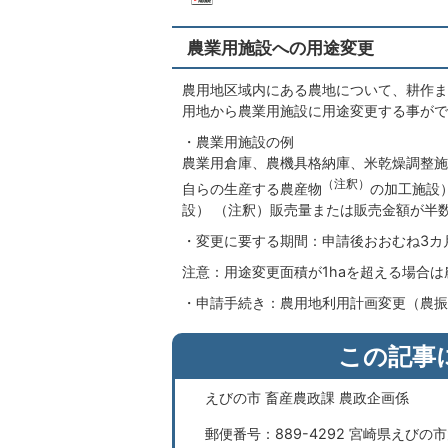
農業用施設への用途変更
農用地区域内にある農地について、耕作ま
用地から農業用施設に用途変更する事がで
・農業用施設の例
農業用倉庫、農機具格納庫、米乾燥調整施
（注釈）
自らの生産する農産物
の加工施設
設） （注釈）販売量または販売金額が半
・変更に要する期間：申請後おおむね3カ
注意：用途変更面積が1haを超える場合
・申請手続き：農用地利用計画変更（農振
この記事
えびの市 畜産農政課 農政企画係
郵便番号：889-4292 宮崎県えびの