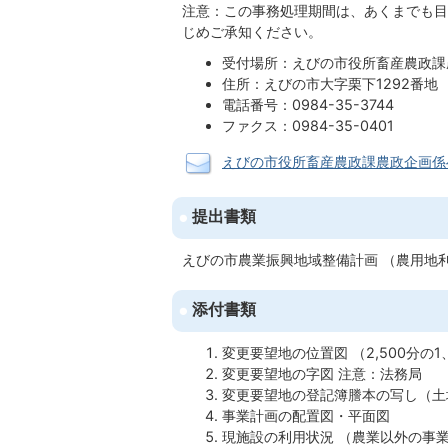
注意：この事務処理期間は、あくまでも目
じめご承知ください。
受付場所：えびの市役所畜産農政課
住所：えびの市大字栗下1292番地
電話番号：0984-35-3744
ファクス：0984-35-0401
えびの市役所畜産農政課農政企画係
提出書類
えびの市農業振興地域整備計画 （農用地
添付書類
変更要望地の位置図 （2,500分の
変更要望地の字図 注意：法務局
変更要望地の登記簿謄本の写し（土
事業計画の配置図・平面図
現施設の利用状況 （農業以外の事