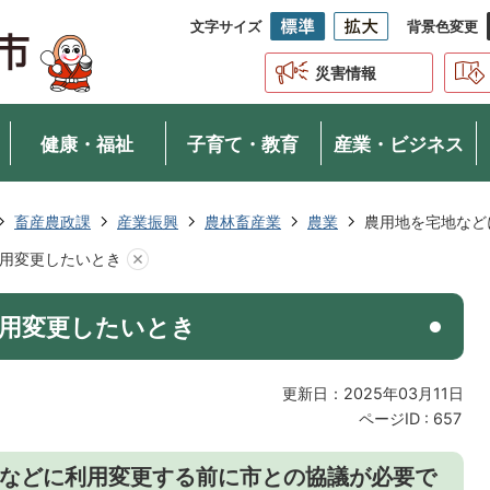
文字サイズ
背景色変更
災害情報
健康・福祉
子育て・教育
産業・ビジネス
畜産農政課
産業振興
農林畜産業
農業
農用地を宅地など
用変更したいとき
用変更したいとき
更新日：2025年03月11日
ページID :
657
などに利用変更する前に市との協議が必要で