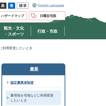
Foreign Language
ハザードマップ
日曜在宅医
観光・文化
行政・市政
・スポーツ
に利用変更したいとき
農業
認定農業者制度
農用地を宅地などに利用変更
したいとき