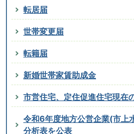
転居届
世帯変更届
転籍届
新婚世帯家賃助成金
市営住宅、定住促進住宅現在
令和6年度地方公営企業(市上
分析表を公表