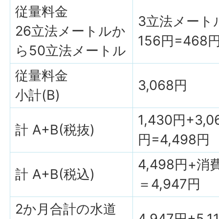
従量料金
3立法メート
26立法メートルか
156円=468
ら50立法メートル
従量料金
3,068円
小計(B)
1,430円+3,0
計 A+B(税抜)
円=4,498円
4,498円+消
計 A+B(税込)
＝4,947円
2か月合計の水道
4,947円+5,