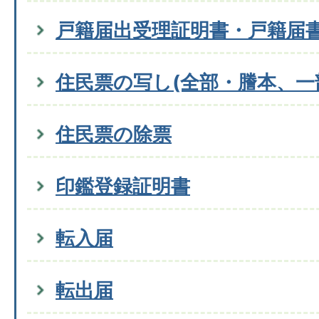
戸籍届出受理証明書・戸籍届
住民票の写し(全部・謄本、一
住民票の除票
印鑑登録証明書
転入届
転出届