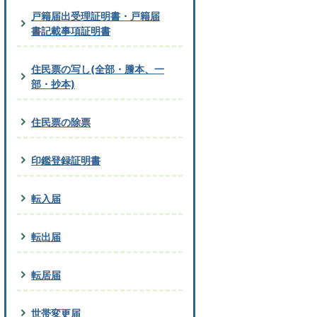
戸籍届出受理証明書・戸籍届
書記載事項証明書
住民票の写し(全部・謄本、一
部・抄本)
住民票の除票
印鑑登録証明書
転入届
転出届
転居届
世帯変更届