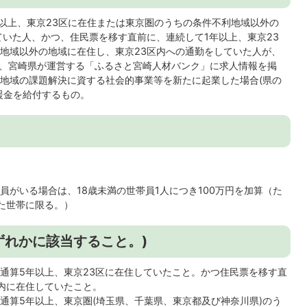
年以上、東京23区に在住または東京圏のうちの条件不利地域以外の
ていた人、かつ、住民票を移す直前に、連続して1年以上、東京23
地域以外の地域に在住し、東京23区内への通勤をしていた人が、
し、宮崎県が運営する「ふるさと宮崎人材バンク」に求人情報を掲
地域の課題解決に資する社会的事業等を新たに起業した場合(県の
援金を給付するもの。
員がいる場合は、18歳未満の世帯員1人につき100万円を加算（た
した世帯に限る。）
ずれかに該当すること。)
、通算5年以上、東京23区に在住していたこと。かつ住民票を移す直
区内に在住していたこと。
通算5年以上、東京圏(埼玉県、千葉県、東京都及び神奈川県)のう