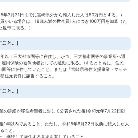
5年3月31日までに宮崎県外から転入した人は60万円とする。）
員がいる場合は、18歳未満の世帯員1人につき100万円を加算（た
した世帯に限る。）
こと。)
5年以上三大都市圏等に在住し、かつ、三大都市圏等の事業所へ通
、雇用保険の被保険者としての通勤に限る。)するとともに、住民
市圏等に在住していたこと、または「宮崎県移住支援事業・マッチ
)の移住元要件に該当すること。
こと。)
業の詳細が移住希望者に対して公表された後(令和元年7月22日以
後1年以内であること。ただし、令和5年6月22日以前に転入した人
あること。
上、継続して居住する意思を有していること。