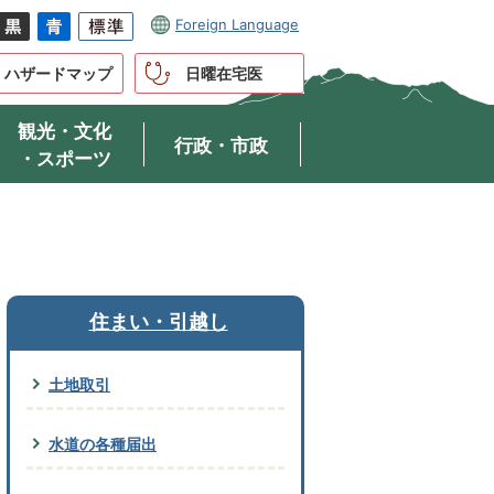
Foreign Language
ハザードマップ
日曜在宅医
観光・文化
行政・市政
・スポーツ
住まい・引越し
土地取引
水道の各種届出