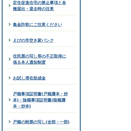
定住促進住宅の禁止事項と各
種届出・退去時の注意
集金詐欺にご注意ください
えびの市空き家バンク
住民票の写し等の不正取得に
係る本人通知制度
お試し滞在助成金
戸籍事項証明書(戸籍謄本・抄
本)・除籍事項証明書(除籍謄
本・抄本)
戸籍の附票の写し(全部・一部)