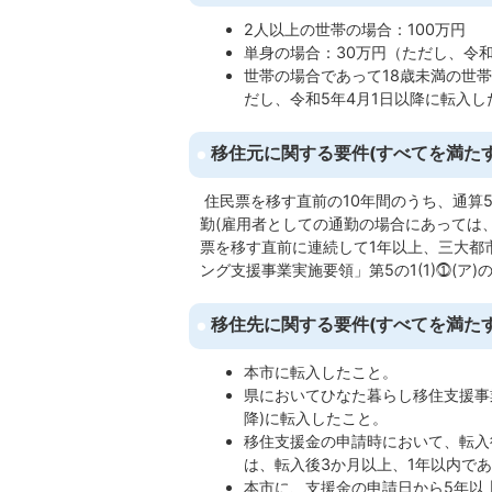
2人以上の世帯の場合：100万円
単身の場合：30万円（ただし、令和
世帯の場合であって18歳未満の世帯
だし、令和5年4月1日以降に転入
移住元に関する要件(すべてを満たす
住民票を移す直前の10年間のうち、通算
勤(雇用者としての通勤の場合にあっては
票を移す直前に連続して1年以上、三大都
ング支援事業実施要領」第5の1(1)⓵(ア
移住先に関する要件(すべてを満たす
本市に転入したこと。
県においてひなた暮らし移住支援事
降)に転入したこと。
移住支援金の申請時において、転入
は、転入後3か月以上、1年以内で
本市に、支援金の申請日から5年以