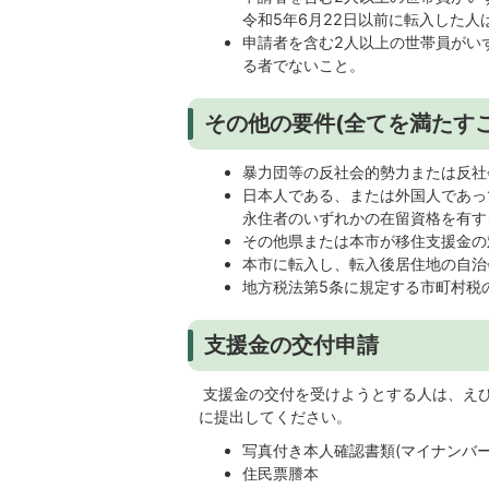
令和5年6月22日以前に転入した人
申請者を含む2人以上の世帯員がい
る者でないこと。
その他の要件(全てを満たすこ
暴力団等の反社会的勢力または反社
日本人である、または外国人であっ
永住者のいずれかの在留資格を有す
その他県または本市が移住支援金の
本市に転入し、転入後居住地の自治
地方税法第5条に規定する市町村税
支援金の交付申請
支援金の交付を受けようとする人は、え
に提出してください。
写真付き本人確認書類(マイナンバ
住民票謄本