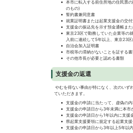
本市に転入する前住所地の住民票の
のもの)
誓約書兼同意書
就業証明書または起業支援金の交付
支援金の振込先を示す預金通帳また
東京23区で勤務していた企業等の
入前に連続して5年以上、東京23区
自治会加入証明書
市税等の滞納がないことを証する書
その他市長が必要と認める書類
支援金の返還
やむを得ない事由が特になく、次のいず
ていただきます。
支援金の申請に当たって、虚偽の内
支援金の申請日から3年未満に本市
支援金の申請日から1年以内に支援
県起業支援要領に規定する起業支援
支援金の申請日から3年以上5年以