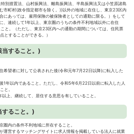
進特別措置法、山村振興法、離島振興法、半島振興法又は小笠原諸島
市町村(政令指定都市を除く。))以外の地域に在住し、東京23区内
合にあっては、雇用保険の被保険者としての通勤に限る。）をして
に、連続して1年以上、東京圏のうちの条件不利地域以外に在住
たこと。（ただし、東京23区内への通勤の期間については、住民票
算点とすることができる。）
該当すること。)
住希望者に対して公表された後(令和元年7月22日以降)に転入した
後1年以内であること。ただし、令和5年6月22日以前に転入した人
ること。
年以上、継続して、居住する意思を有していること。
当すること。)
京圏内の条件不利地域に所在すること。
が運営するマッチングサイトに求人情報を掲載している法人に就業