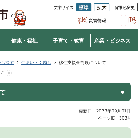
文字サイズ
背景色変更
災害情報
健康・福祉
子育て・教育
産業・ビジネス
から探す
住まい・引越し
移住支援金制度について
て
て
更新日：2023年09月01日
ページID :
3034