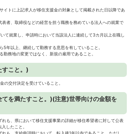
サイトに上記求人が移住支援金の対象として掲載された日以降であ
代表者、取締役などの経営を担う職務を務めている法人への就業で
づいて就業し、申請時において当該法人に連続して3カ月以上在職し
ら5年以上、継続して勤務する意思を有していること。
る勤務地の変更ではなく、新規の雇用であること。
たすこと。)
金の交付決定を受けていること。
てを満たすこと。)(注意)世帯向けの金額を
ずれも、県において移住支援事業の詳細が移住希望者に対して公表
に転入したこと。
ずれも、支給申請時において、転入後1年以内であること。ただし、