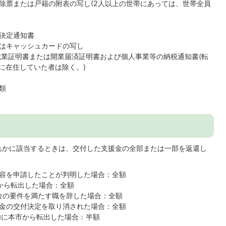
除票または戸籍の附表の写し(2人以上の世帯にあっては、世帯全員
決定通知書
はキャッシュカードの写し
就業証明書または開業届済証明書および個人事業等の納税通知書(転
に在住していた者は除く。)
類
れかに該当するときは、交付した支援金の全部または一部を返還し
容を申請したことが判明した場合：全額
から転出した場合：全額
金の要件を満たす職を辞した場合：全額
金の交付決定を取り消された場合：全額
内に本市から転出した場合：半額