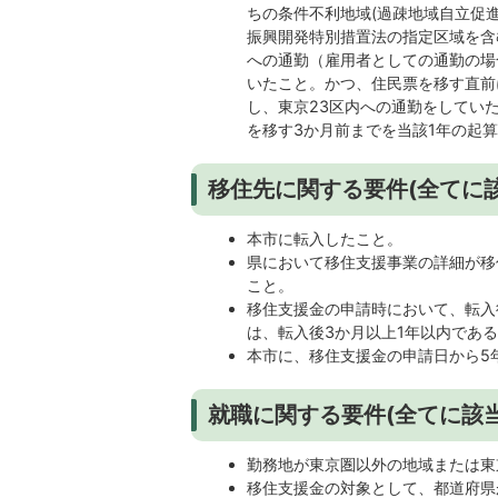
ちの条件不利地域(過疎地域自立促
振興開発特別措置法の指定区域を含む
への通勤（雇用者としての通勤の場
いたこと。かつ、住民票を移す直前
し、東京23区内への通勤をしてい
を移す3か月前までを当該1年の起
移住先に関する要件(全てに
本市に転入したこと。
県において移住支援事業の詳細が移
こと。
移住支援金の申請時において、転入
は、転入後3か月以上1年以内であ
本市に、移住支援金の申請日から5
就職に関する要件(全てに該
勤務地が東京圏以外の地域または東
移住支援金の対象として、都道府県