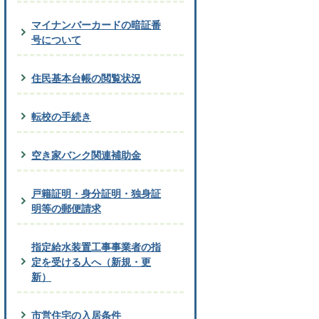
マイナンバーカードの暗証番
号について
住民基本台帳の閲覧状況
転校の手続き
空き家バンク関連補助金
戸籍証明・身分証明・独身証
明等の郵便請求
指定給水装置工事事業者の指
定を受ける人へ（新規・更
新）
市営住宅の入居条件