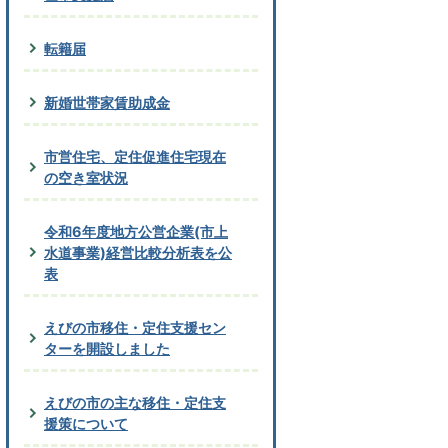
転籍届
新婚世帯家賃助成金
市営住宅、定住促進住宅現在
の空き室状況
令和6年度地方公営企業(市上
水道事業)経営比較分析表を公
表
えびの市移住・定住支援セン
ターを開設しました
えびの市の主な移住・定住支
援策について