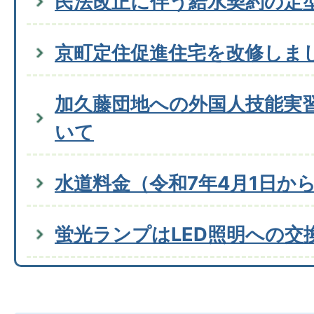
民法改正に伴う給水契約の定
京町定住促進住宅を改修しま
加久藤団地への外国人技能実
いて
水道料金（令和7年4月1日か
蛍光ランプはLED照明への交