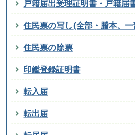
戸籍届出受理証明書・戸籍届
住民票の写し(全部・謄本、一
住民票の除票
印鑑登録証明書
転入届
転出届