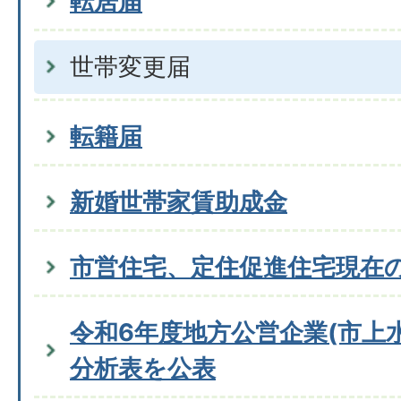
転居届
世帯変更届
転籍届
新婚世帯家賃助成金
市営住宅、定住促進住宅現在
令和6年度地方公営企業(市上
分析表を公表