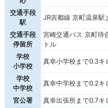
応
交通手段
JR吉都線 京町温泉駅
駅
交通手段
宮崎交通バス 京町待合
停留所
トル
学校
真幸小学校まで0.3
小学校
学校
真幸中学校まで0.2
中学校
官公署
真幸出張所まで0.7