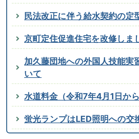
民法改正に伴う給水契約の定
京町定住促進住宅を改修しま
加久藤団地への外国人技能実
いて
水道料金（令和7年4月1日か
蛍光ランプはLED照明への交