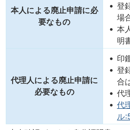
登
本人による廃止申請に必
場
要なもの
本
明
印
登
代理人による廃止申請に
合
必要なもの
代
代
ル:5