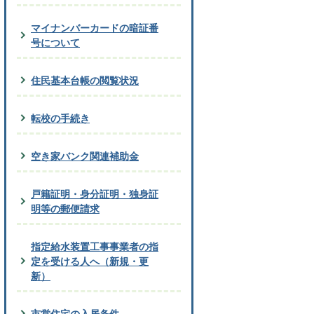
マイナンバーカードの暗証番
号について
住民基本台帳の閲覧状況
転校の手続き
空き家バンク関連補助金
戸籍証明・身分証明・独身証
明等の郵便請求
指定給水装置工事事業者の指
定を受ける人へ（新規・更
新）
市営住宅の入居条件