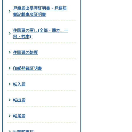
戸籍届出受理証明書・戸籍届
書記載事項証明書
住民票の写し(全部・謄本、一
部・抄本)
住民票の除票
印鑑登録証明書
転入届
転出届
転居届
世帯変更届