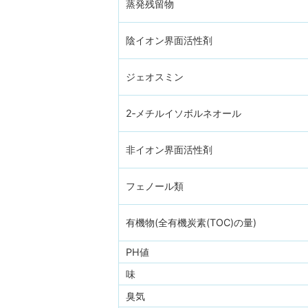
蒸発残留物
陰イオン界面活性剤
ジェオスミン
2‐メチルイソボルネオール
非イオン界面活性剤
フェノール類
有機物(全有機炭素(TOC)の量)
PH値
味
臭気