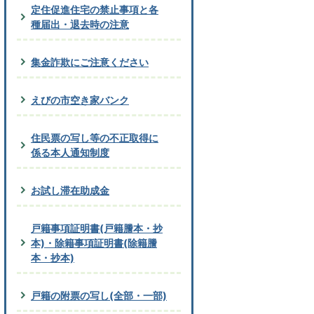
定住促進住宅の禁止事項と各
種届出・退去時の注意
集金詐欺にご注意ください
えびの市空き家バンク
住民票の写し等の不正取得に
係る本人通知制度
お試し滞在助成金
戸籍事項証明書(戸籍謄本・抄
本)・除籍事項証明書(除籍謄
本・抄本)
戸籍の附票の写し(全部・一部)