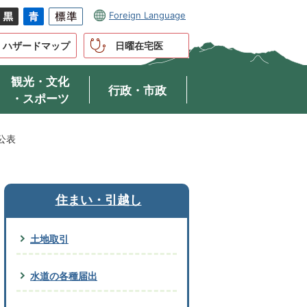
Foreign Language
ハザードマップ
日曜在宅医
観光・文化
行政・市政
・スポーツ
公表
住まい・引越し
土地取引
水道の各種届出