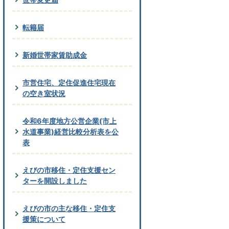
転籍届
新婚世帯家賃助成金
市営住宅、定住促進住宅現在
の空き室状況
令和6年度地方公営企業(市上
水道事業)経営比較分析表を公
表
えびの市移住・定住支援セン
ターを開設しました
えびの市の主な移住・定住支
援策について