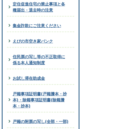
定住促進住宅の禁止事項と各
種届出・退去時の注意
集金詐欺にご注意ください
えびの市空き家バンク
住民票の写し等の不正取得に
係る本人通知制度
お試し滞在助成金
戸籍事項証明書(戸籍謄本・抄
本)・除籍事項証明書(除籍謄
本・抄本)
戸籍の附票の写し(全部・一部)