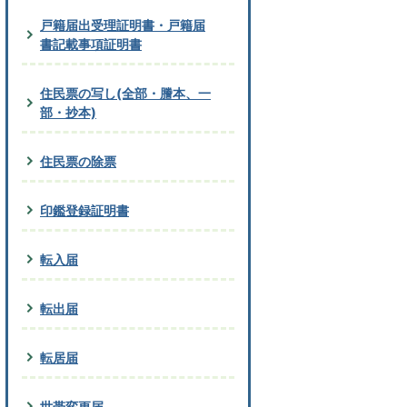
戸籍届出受理証明書・戸籍届
書記載事項証明書
住民票の写し(全部・謄本、一
部・抄本)
住民票の除票
印鑑登録証明書
転入届
転出届
転居届
世帯変更届