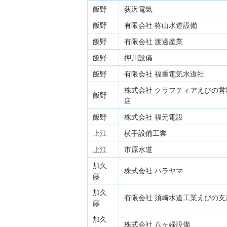
飯野
荻沢電気
飯野
有限会社 柊山水道設備
飯野
有限会社 渡邊産業
飯野
押川設備
飯野
有限会社 福重電気水道社
株式会社 クラフティアえびの営
飯野
店
飯野
株式会社 福元電設
上江
横手設備工業
上江
市原水道
加久
株式会社 ハラヤマ
藤
加久
有限会社 須崎水道工業えびの支
藤
加久
株式会社 八ヶ婦設備