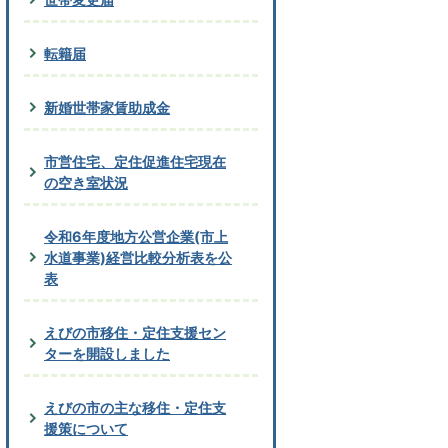
転籍届
新婚世帯家賃助成金
市営住宅、定住促進住宅現在
の空き室状況
令和6年度地方公営企業(市上
水道事業)経営比較分析表を公
表
えびの市移住・定住支援セン
ターを開設しました
えびの市の主な移住・定住支
援策について