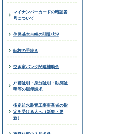
マイナンバーカードの暗証番
号について
住民基本台帳の閲覧状況
転校の手続き
空き家バンク関連補助金
戸籍証明・身分証明・独身証
明等の郵便請求
指定給水装置工事事業者の指
定を受ける人へ（新規・更
新）
市営住宅の入居条件