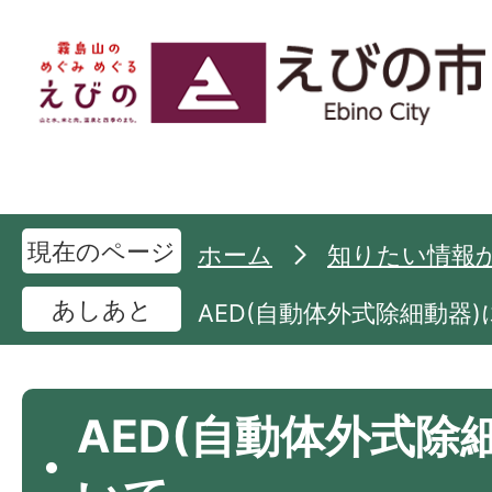
現在のページ
ホーム
知りたい情報
あしあと
AED(自動体外式除細動器
AED(自動体外式除