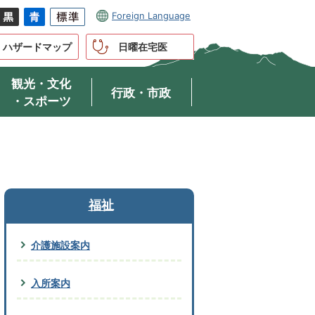
Foreign Language
ハザードマップ
日曜在宅医
観光・文化
行政・市政
・スポーツ
福祉
介護施設案内
入所案内