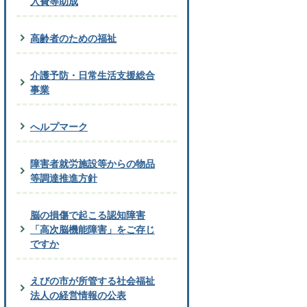
入費等助成
高齢者のための福祉
介護予防・日常生活支援総合
事業
へルプマーク
障害者就労施設等からの物品
等調達推進方針
脳の損傷で起こる認知障害
「高次脳機能障害」をご存じ
ですか
えびの市が所管する社会福祉
法人の経営情報の公表