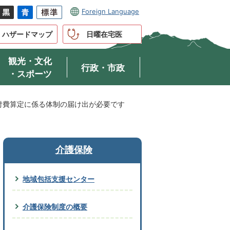
Foreign Language
ハザードマップ
日曜在宅医
観光・文化
行政・市政
・スポーツ
付費算定に係る体制の届け出が必要です
介護保険
地域包括支援センター
介護保険制度の概要