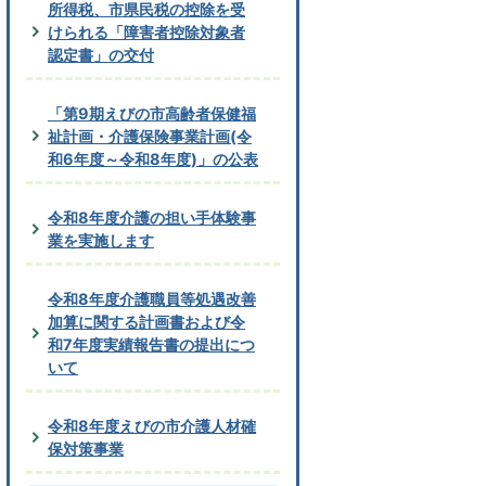
所得税、市県民税の控除を受
けられる「障害者控除対象者
認定書」の交付
「第9期えびの市高齢者保健福
祉計画・介護保険事業計画(令
和6年度～令和8年度)」の公表
令和8年度介護の担い手体験事
業を実施します
令和8年度介護職員等処遇改善
加算に関する計画書および令
和7年度実績報告書の提出につ
いて
令和8年度えびの市介護人材確
保対策事業