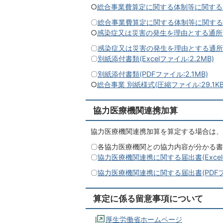
○
総合事業費算定に関する体制等に関する届出書
〇
総合事業費算定に関する体制等に関する届出書
○
感染症又は災害の発生を理由とする通所介護等
〇
感染症又は災害の発生を理由とする通所介護
〇
別紙添付書類(Excelファイル:2.2MB)
〇
別紙添付書類(PDFファイル:2.1MB)
○
総合事業 別紙様式(圧縮ファイル:29.1KB
協力医療機関連携加算
協力医療機関連携加算を算定する場合は、
〇各協力医療機関との協力内容が分かる書
〇
協力医療機関連携に関する届出書(Excelフ
〇
協力医療機関連携に関する届出書(PDFファイ
算定に係る留意事項について
厚生労働省ホームページ