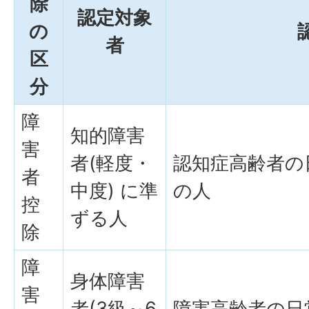
除
認定対象
の
者
区
分
障
知的障害
害
者(軽度・
認知症高齢者の
者
中度) に準
の人
控
ずる人
除
障
身体障害
害
者(3級～6
障害高齢者の日