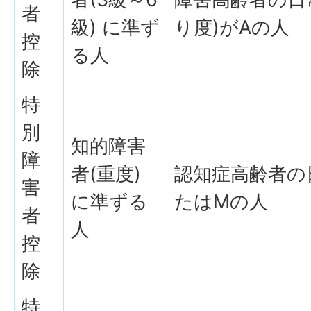
者
級) に準ず
り度)がAの人
控
る人
除
特
別
知的障害
障
者(重度)
認知症高齢者の
害
に準ずる
たはMの人
者
人
控
除
特