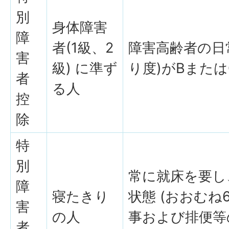
別
身体障害
障
者(1級、2
障害高齢者の日
害
級) に準ず
り度)がBまたは
者
る人
控
除
特
別
常に就床を要し
障
寝たきり
状態 (おおむ
害
の人
事および排便等
者