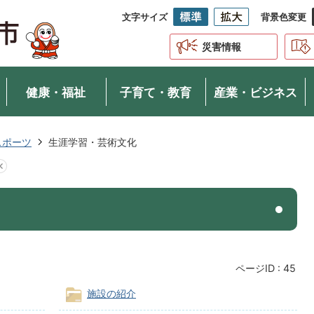
文字サイズ
背景色変更
災害情報
健康・福祉
子育て・教育
産業・ビジネス
スポーツ
生涯学習・芸術文化
ページID :
45
施設の紹介