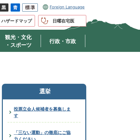
Foreign Language
ハザードマップ
日曜在宅医
観光・文化
行政・市政
・スポーツ
選挙
投票立会人候補者を募集しま
す
「三ない運動」の徹底にご協
力ください