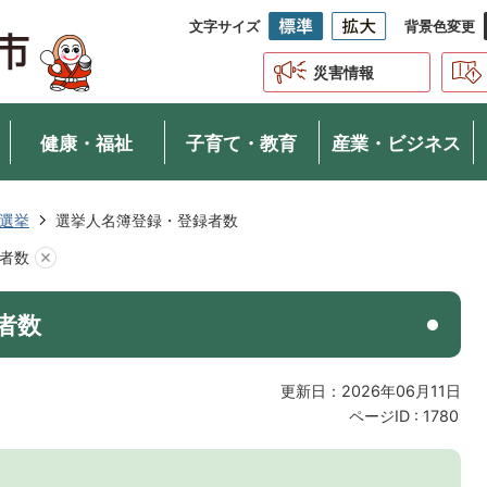
文字サイズ
背景色変更
災害情報
健康・福祉
子育て・教育
産業・ビジネス
選挙
選挙人名簿登録・登録者数
者数
者数
更新日：2026年06月11日
ページID :
1780