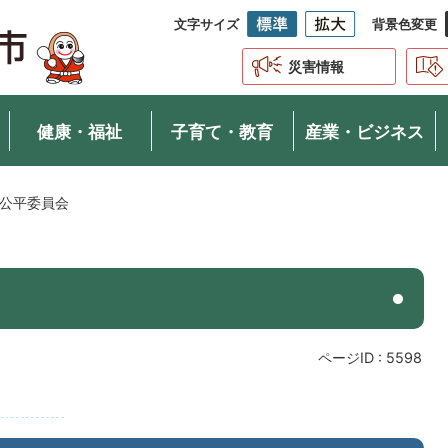
文字サイズ
背景色変更
災害情報
健康・福祉
子育て・教育
産業・ビジネス
公平委員会
ページID :
5598