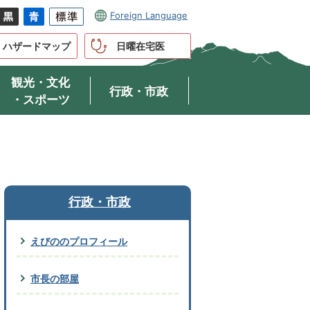
Foreign Language
ハザードマップ
日曜在宅医
観光・文化
行政・市政
・スポーツ
行政・市政
えびののプロフィール
市長の部屋