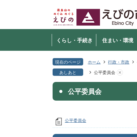
くらし・手続き
住まい・環境
現在のページ
ホーム
行政・市政
あしあと
公平委員会
公平委員会
公平委員会