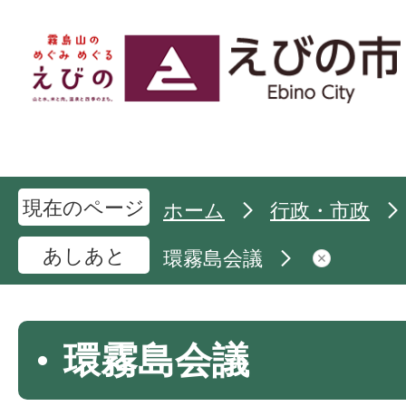
現在のページ
ホーム
行政・市政
あしあと
環霧島会議
環霧島会議