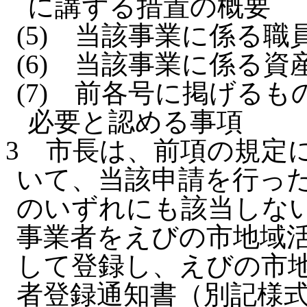
に講ずる措置の概要
(5)
当該事業に係る職
(6)
当該事業に係る資
(7)
前各号に掲げるも
必要と認める事項
3
市長は、前項の規定
いて、当該申請を行った
のいずれにも該当しな
事業者をえびの市地域活
して登録し、えびの市地
者登録通知書（別記様式