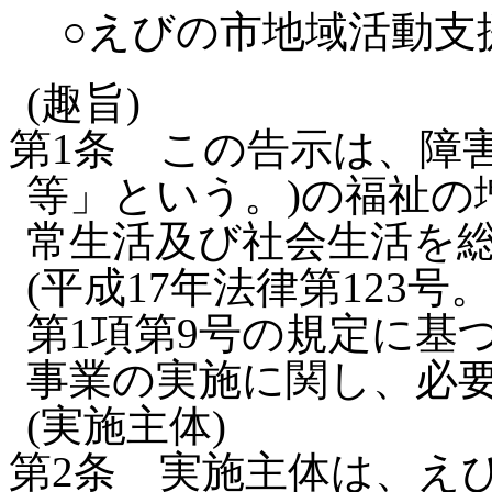
○えびの市地域活動支
(趣旨)
第1条
この告示は、障
等」という。)の福祉の
常生活及び社会生活を
(平成17年法律第123号
第1項第9号の規定に基
事業の実施に関し、必
(実施主体)
第2条
実施主体は、え