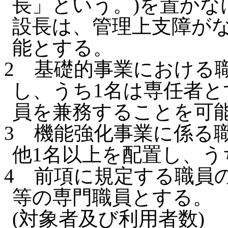
長」という。)を置かな
設長は、管理上支障が
能とする。
2
基礎的事業における
し、うち1名は専任者と
員を兼務することを可
3
機能強化事業に係る
他1名以上を配置し、う
4
前項に規定する職員
等の専門職員とする。
(対象者及び利用者数)