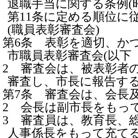
退職手当に関する条例(昭
第11条に定める順位に
(職員表彰審査会)
第6条
表彰を適切、か
市職員表彰審査会(以下
2
審査会は、被表彰者
審査し、市長に報告す
第7条
審査会は、会長
2
会長は副市長をもっ
3
審査員は、教育長、
人事係長をもって充て