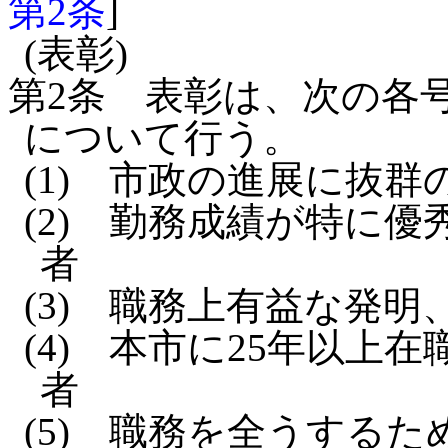
第2条
]
(表彰)
第2条
表彰は、次の各
について行う。
(1)
市政の進展に抜群
(2)
勤務成績が特に優
者
(3)
職務上有益な発明
(4)
本市に25年以上在
者
(5)
職務を全うするた