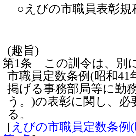
○えびの市職員表彰規
(趣旨)
第1条
この訓令は、別
市職員定数条例(昭和41
掲げる事務部局等に勤務
う。)の表彰に関し、必
る。
[
えびの市職員定数条例(