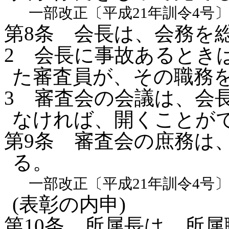
一部改正〔平成21年訓令4号
第8条
会長は、会務を
2
会長に事故あるとき
た審査員が、その職務
3
審査会の会議は、会
なければ、開くことが
第9条
審査会の庶務は
る。
一部改正〔平成21年訓令4号
(表彰の内申)
第10条
所属長は、所属