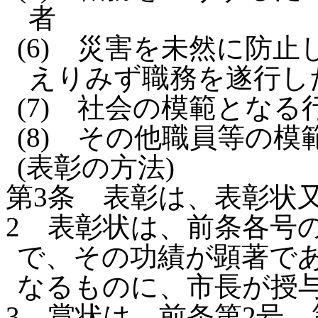
者
(6)
災害を未然に防止
えりみず職務を遂行し
(7)
社会の模範となる
(8)
その他職員等の模
(表彰の方法)
第3条
表彰は、表彰状
2
表彰状は、前条各号
で、その功績が顕著で
なるものに、市長が授
3
賞状は、前条第2号、