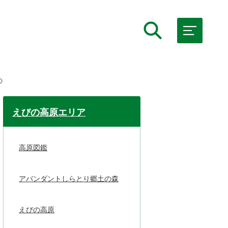
の
えびの高原エリア
高原図鑑
アバンダントしらとり郷土の森
えびの高原