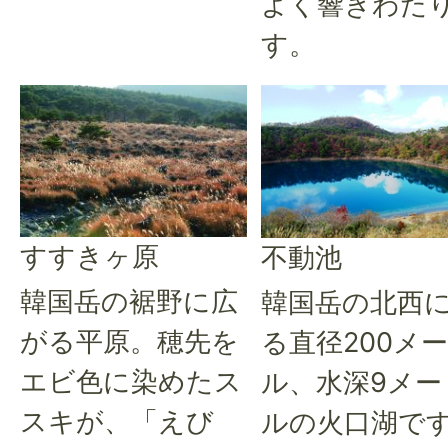
よく響きわた
す。
すすきヶ原
不動池
韓国岳の裾野に広
韓国岳の北西
がる平原。穂先を
る直径200メ
エビ色に染めたス
ル、水深9メー
スキが、「えび
ルの火口湖で