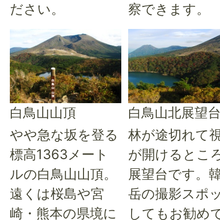
ださい。
察できます。
白鳥山山頂
白鳥山北展望
やや急な坂を登る
林が途切れて
標高1363メート
が開けるとこ
ルの白鳥山山頂。
展望台です。
遠くは桜島や宮
岳の撮影スポ
崎・熊本の県境に
してもお勧め