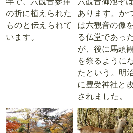
年で、六観音参拝
六観音御池そ
の折に植えられた
あります。か
ものと伝えられて
は六観音の像
います。
る仏堂であっ
が、後に馬頭
を祭るように
たという。明
に豊受神社と
されました。