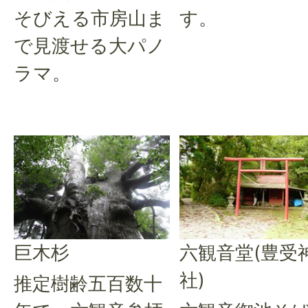
そびえる市房山ま
す。
で見渡せる大パノ
ラマ。
巨木杉
六観音堂(豊受
社)
推定樹齢五百数十