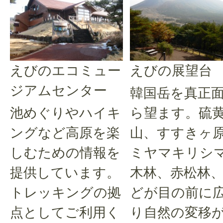
えびのエコミュー
えびの展望台
ジアムセンター
韓国岳を真正
池めぐりやハイキ
ら望ます。硫
ングなど高原を楽
山、すすきヶ
しむための情報を
ミヤマキリシ
提供しています。
木林、赤松林
トレッキングの拠
どが目の前に
点としてご利用く
り自然の変移