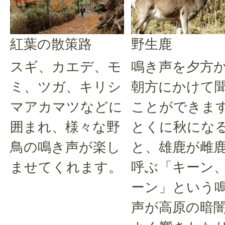
紅葉の散策路
野生鹿
スギ、カエデ、モ
鳴き声を夕方
ミ、ツガ、キリシ
朝方にかけて
マアカマツなどに
ことができま
囲まれ、様々な野
とくに秋にな
鳥の鳴き声が楽し
と、雄鹿が雌
ませてくれます。
呼ぶ「キーン
ーン」という
声が高原の暗