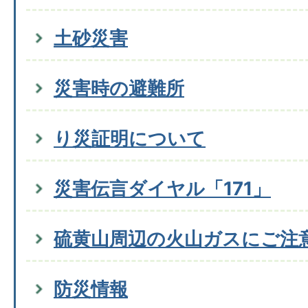
土砂災害
災害時の避難所
り災証明について
災害伝言ダイヤル「171」
硫黄山周辺の火山ガスにご注
防災情報